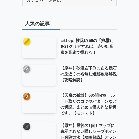
テ
ゴ
リ
人気の記事
ー
takt op. 推奨LV60の「熟思9」
を2Tクリアすれば、赤い虹音
素を高速で掘れる！
【原神】砂漠左下側にある鑠石
の丘近くの名無し遺跡攻略解説
【攻略解説】
【天魔の孤城】5の間攻略 ル
ート取りのコツやパターンなど
の解説、まとめ ※個人的な見解
です。【モンスト】
【原神】最後の1個！マップに
表示されない隠しワープポイン
ト解除方法【攻略解説】アラン