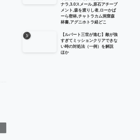
ナラ,3.0スメール,原石アチーブ
メント,森を渡りし者,ローかぱ
ーら密林,チャトラカム洞窟森
林書,アグニホトラ経どこ
【ルパート三世が進む】敵が強
すぎてミッションクリアできな
い時の対処法（一例）を解説
ほか