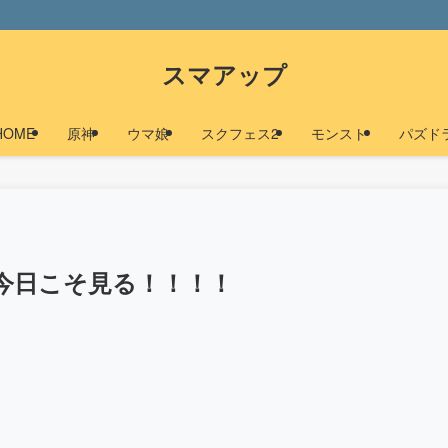
スマアップ
HOME
原神
ウマ娘
スクフェス2
モンスト
パズド
今日こそ見る！！！！