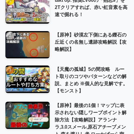
2Tクリアすれば、赤い虹音素を高
速で掘れる！
【原神】砂漠左下側にある鑠石の
丘近くの名無し遺跡攻略解説【攻
略解説】
【天魔の孤城】5の間攻略 ルー
ト取りのコツやパターンなどの解
説、まとめ ※個人的な見解です。
【モンスト】
【原神】最後の1個！マップに表
示されない隠しワープポイント解
除方法【攻略解説】アランナ
ラ,3.0スメール,原石アチーブメン
ト,森を渡りし者,ローかぱーら密