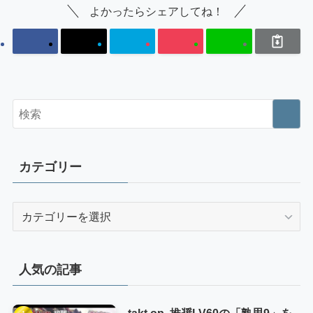
よかったらシェアしてね！
カテゴリー
カ
テ
ゴ
リ
人気の記事
ー
takt op. 推奨LV60の「熟思9」を