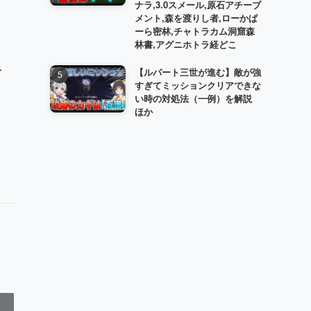
ナラ,3.0スメール,原石アチーブ
メント,森を渡りし者,ローかぱ
ーら密林,チャトラカム洞窟森
林書,アグニホトラ経どこ
ネ
【ルパート三世が進む】敵が強
すぎてミッションクリアできな
い時の対処法（一例）を解説
ほか