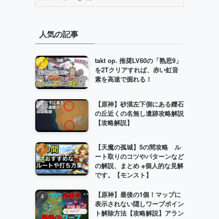
テ
ゴ
リ
人気の記事
ー
takt op. 推奨LV60の「熟思9」
を2Tクリアすれば、赤い虹音
素を高速で掘れる！
【原神】砂漠左下側にある鑠石
の丘近くの名無し遺跡攻略解説
【攻略解説】
【天魔の孤城】5の間攻略 ル
ート取りのコツやパターンなど
の解説、まとめ ※個人的な見解
です。【モンスト】
【原神】最後の1個！マップに
表示されない隠しワープポイン
ト解除方法【攻略解説】アラン