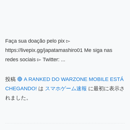
Faça sua doação pelo pix ▻
https://livepix.gg/japatamashiro01 Me siga nas
redes sociais ▻ Twitter: ...
投稿
🔴 A RANKED DO WARZONE MOBILE ESTÁ
CHEGANDO!
は
スマホゲーム速報
に最初に表示さ
れました。