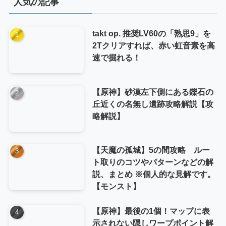
人気の記事
ー
takt op. 推奨LV60の「熟思9」を
2Tクリアすれば、赤い虹音素を高
速で掘れる！
【原神】砂漠左下側にある鑠石の
丘近くの名無し遺跡攻略解説【攻
略解説】
【天魔の孤城】5の間攻略 ルー
ト取りのコツやパターンなどの解
説、まとめ ※個人的な見解です。
【モンスト】
【原神】最後の1個！マップに表
示されない隠しワープポイント解