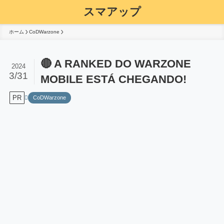
スマアップ
ホーム
CoDWarzone
🔴 A RANKED DO WARZONE
2024
3/31
MOBILE ESTÁ CHEGANDO!
PR
CoDWarzone