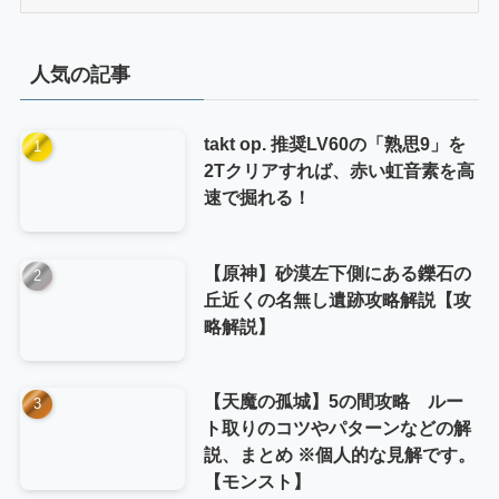
テ
ゴ
リ
人気の記事
ー
takt op. 推奨LV60の「熟思9」を
2Tクリアすれば、赤い虹音素を高
速で掘れる！
【原神】砂漠左下側にある鑠石の
丘近くの名無し遺跡攻略解説【攻
略解説】
【天魔の孤城】5の間攻略 ルー
ト取りのコツやパターンなどの解
説、まとめ ※個人的な見解です。
【モンスト】