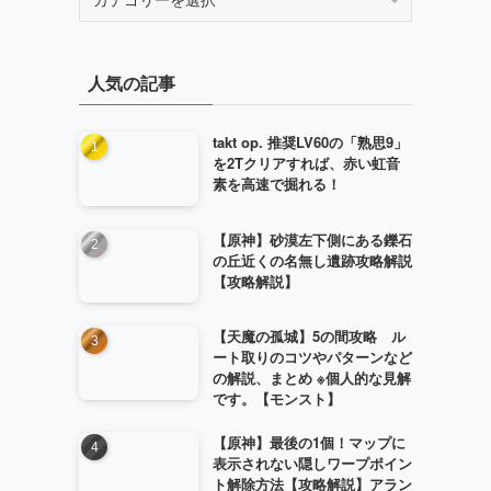
テ
ゴ
リ
人気の記事
ー
takt op. 推奨LV60の「熟思9」
を2Tクリアすれば、赤い虹音
素を高速で掘れる！
【原神】砂漠左下側にある鑠石
の丘近くの名無し遺跡攻略解説
【攻略解説】
【天魔の孤城】5の間攻略 ル
ート取りのコツやパターンなど
の解説、まとめ ※個人的な見解
です。【モンスト】
【原神】最後の1個！マップに
表示されない隠しワープポイン
ト解除方法【攻略解説】アラン