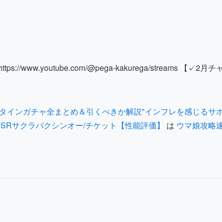
w.youtube.com/@pega-kakurega/streams 【✓2月チ
レンタインガチャ全まとめ＆引くべきか解説"インフレを感じるサ
/SSRサクラバクシンオー/チケット【性能評価】
は
ウマ娘攻略