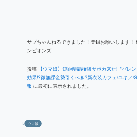
サブちゃんねるできました！登録お願いします！ https://ww
ンピオンズ …
投稿
【ウマ娘】短距離覇権級サポカ来た!! "バ
効果!?微無課金勢引くべき?新衣装カフェ/ユキノ
報
に最初に表示されました。
ウマ娘