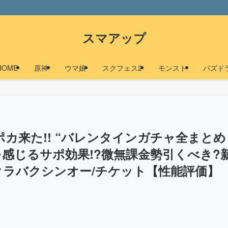
スマアップ
HOME
原神
ウマ娘
スクフェス2
モンスト
パズド
カ来た!! “バレンタインガチャ全まとめ
感じるサポ効果!?微無課金勢引くべき?
サクラバクシンオー/チケット【性能評価】