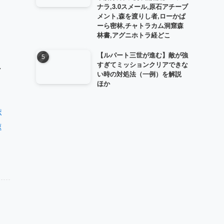
ナラ,3.0スメール,原石アチーブ
メント,森を渡りし者,ローかぱ
ーら密林,チャトラカム洞窟森
林書,アグニホトラ経どこ
【ルパート三世が進む】敵が強
すぎてミッションクリアできな
ャ
い時の対処法（一例）を解説
ほか
ポ
速