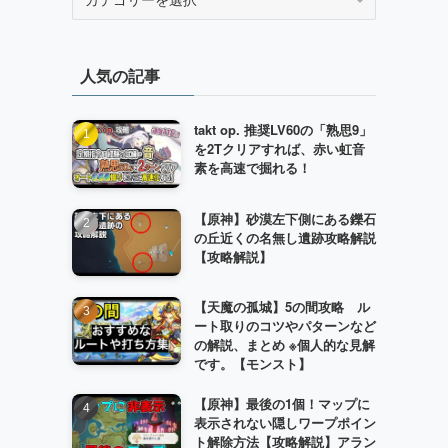
テ
ゴ
リ
人気の記事
ー
takt op. 推奨LV60の「熟思9」
を2Tクリアすれば、赤い虹音
素を高速で掘れる！
【原神】砂漠左下側にある鑠石
の丘近くの名無し遺跡攻略解説
【攻略解説】
【天魔の孤城】5の間攻略 ル
ート取りのコツやパターンなど
の解説、まとめ ※個人的な見解
です。【モンスト】
【原神】最後の1個！マップに
表示されない隠しワープポイン
ト解除方法【攻略解説】アラン