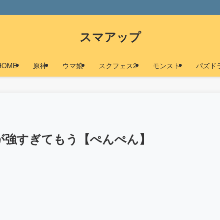
スマアップ
HOME
原神
ウマ娘
スクフェス2
モンスト
パズド
が強すぎてもう【ぺんぺん】