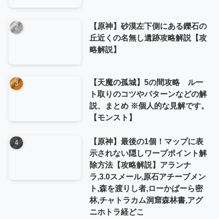
【原神】砂漠左下側にある鑠石の
丘近くの名無し遺跡攻略解説【攻
略解説】
【天魔の孤城】5の間攻略 ルー
ト取りのコツやパターンなどの解
説、まとめ ※個人的な見解です。
【モンスト】
【原神】最後の1個！マップに表
示されない隠しワープポイント解
除方法【攻略解説】アランナ
ラ,3.0スメール,原石アチーブメン
ト,森を渡りし者,ローかぱーら密
林,チャトラカム洞窟森林書,アグ
ニホトラ経どこ