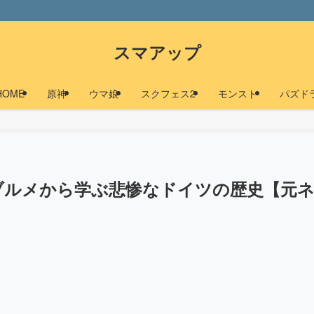
スマアップ
HOME
原神
ウマ娘
スクフェス2
モンスト
パズド
ンブルメから学ぶ悲惨なドイツの歴史【元