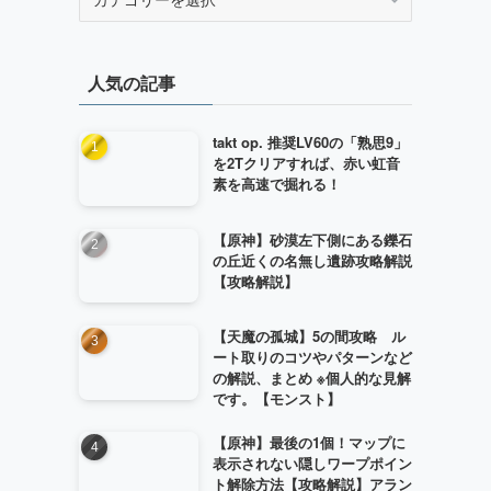
テ
ゴ
リ
人気の記事
ー
takt op. 推奨LV60の「熟思9」
を2Tクリアすれば、赤い虹音
素を高速で掘れる！
【原神】砂漠左下側にある鑠石
の丘近くの名無し遺跡攻略解説
【攻略解説】
【天魔の孤城】5の間攻略 ル
ート取りのコツやパターンなど
の解説、まとめ ※個人的な見解
です。【モンスト】
【原神】最後の1個！マップに
表示されない隠しワープポイン
ト解除方法【攻略解説】アラン