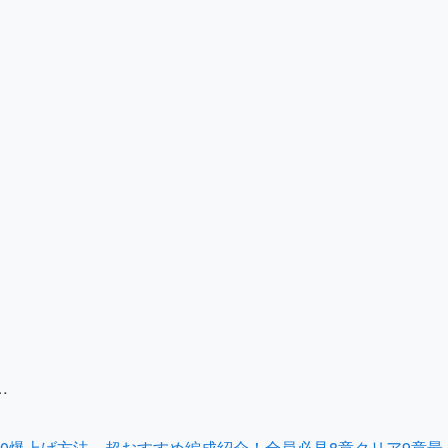
…
00爆上げ方法 超おすすめ編成紹介！全員必見8章クリア9章最