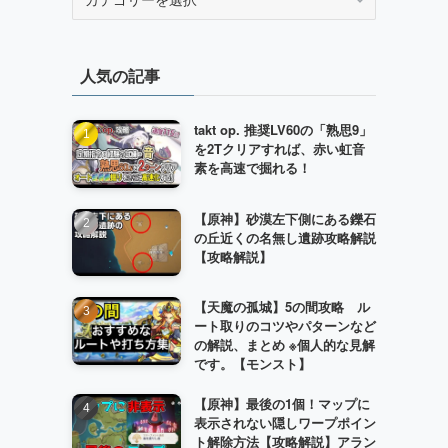
テ
ゴ
リ
人気の記事
ー
takt op. 推奨LV60の「熟思9」
を2Tクリアすれば、赤い虹音
素を高速で掘れる！
【原神】砂漠左下側にある鑠石
の丘近くの名無し遺跡攻略解説
【攻略解説】
【天魔の孤城】5の間攻略 ル
ート取りのコツやパターンなど
の解説、まとめ ※個人的な見解
です。【モンスト】
【原神】最後の1個！マップに
表示されない隠しワープポイン
ト解除方法【攻略解説】アラン