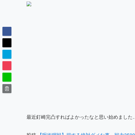
最近釘崎完凸すればよかったなと思い始めました
投稿
【呪術廻戦】損する絶対ダメな事…戦力350