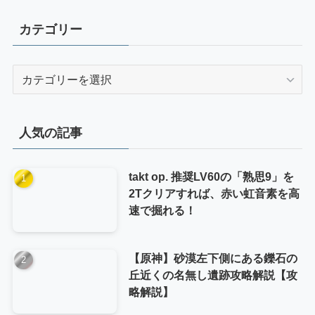
カテゴリー
カ
テ
ゴ
リ
人気の記事
ー
takt op. 推奨LV60の「熟思9」を
2Tクリアすれば、赤い虹音素を高
速で掘れる！
【原神】砂漠左下側にある鑠石の
丘近くの名無し遺跡攻略解説【攻
略解説】