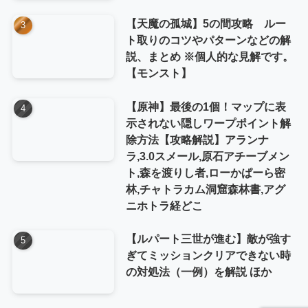
【天魔の孤城】5の間攻略 ルー
ト取りのコツやパターンなどの解
説、まとめ ※個人的な見解です。
【モンスト】
【原神】最後の1個！マップに表
示されない隠しワープポイント解
除方法【攻略解説】アランナ
ラ,3.0スメール,原石アチーブメン
ト,森を渡りし者,ローかぱーら密
林,チャトラカム洞窟森林書,アグ
ニホトラ経どこ
【ルパート三世が進む】敵が強す
ぎてミッションクリアできない時
の対処法（一例）を解説 ほか