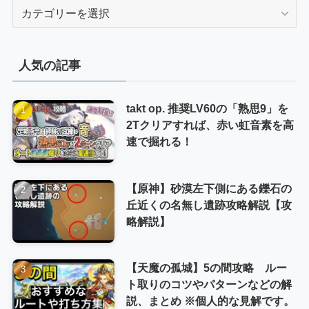
カ
テ
ゴ
リ
人気の記事
ー
takt op. 推奨LV60の「熟思9」を
2Tクリアすれば、赤い虹音素を高
速で掘れる！
【原神】砂漠左下側にある鑠石の
丘近くの名無し遺跡攻略解説【攻
略解説】
【天魔の孤城】5の間攻略 ルー
ト取りのコツやパターンなどの解
説、まとめ ※個人的な見解です。