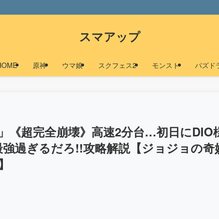
スマアップ
HOME
原神
ウマ娘
スクフェス2
モンスト
パズド
」《超完全崩壊》高速2分台…初日にDIO
強過ぎるだろ!!攻略解説【ジョジョの奇
】