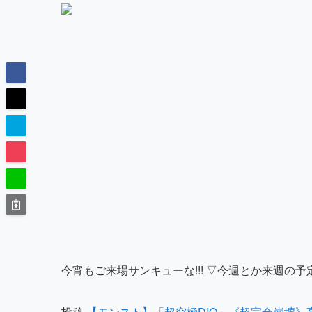
今宵もご来場サンキューな!!! ▽今週とか来週の予定
投稿
【モンスト】「超究極DIO」《超完全崩壊》