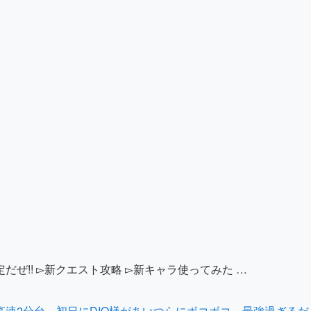
だぜ!! ▻新クエスト攻略 ▻新キャラ使ってみた …
高速2分台…初日にDIO様があいつらにボコボコ…最強過ぎるだ