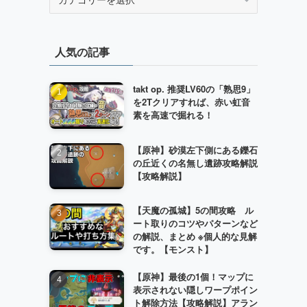
テ
ゴ
リ
人気の記事
ー
takt op. 推奨LV60の「熟思9」
を2Tクリアすれば、赤い虹音
素を高速で掘れる！
【原神】砂漠左下側にある鑠石
の丘近くの名無し遺跡攻略解説
【攻略解説】
【天魔の孤城】5の間攻略 ル
ート取りのコツやパターンなど
の解説、まとめ ※個人的な見解
です。【モンスト】
【原神】最後の1個！マップに
表示されない隠しワープポイン
ト解除方法【攻略解説】アラン