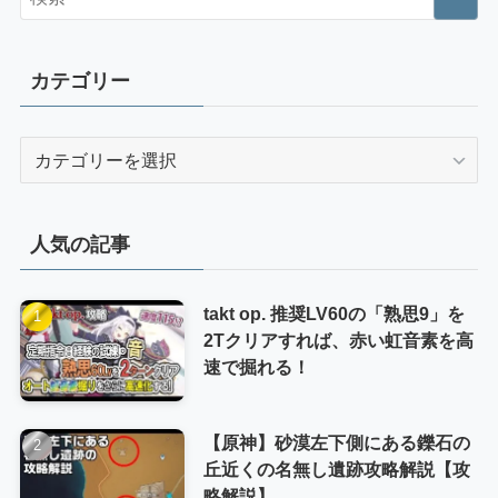
カテゴリー
カ
テ
ゴ
リ
人気の記事
ー
takt op. 推奨LV60の「熟思9」を
2Tクリアすれば、赤い虹音素を高
速で掘れる！
【原神】砂漠左下側にある鑠石の
丘近くの名無し遺跡攻略解説【攻
略解説】