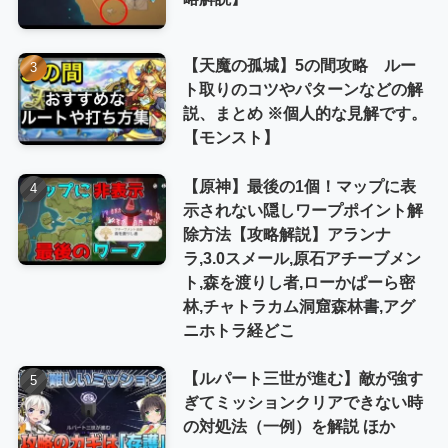
【天魔の孤城】5の間攻略 ルー
ト取りのコツやパターンなどの解
説、まとめ ※個人的な見解です。
【モンスト】
【原神】最後の1個！マップに表
示されない隠しワープポイント解
除方法【攻略解説】アランナ
ラ,3.0スメール,原石アチーブメン
ト,森を渡りし者,ローかぱーら密
林,チャトラカム洞窟森林書,アグ
ニホトラ経どこ
【ルパート三世が進む】敵が強す
ぎてミッションクリアできない時
の対処法（一例）を解説 ほか