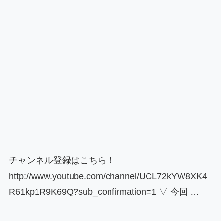
チャンネル登録はこちら！
http://www.youtube.com/channel/UCL72kYW8XK4
R61kp1R9K69Q?sub_confirmation=1 ▽ 今回 …