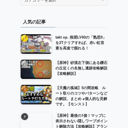
テ
ゴ
リ
人気の記事
ー
takt op. 推奨LV60の「熟思9」
を2Tクリアすれば、赤い虹音
素を高速で掘れる！
【原神】砂漠左下側にある鑠石
の丘近くの名無し遺跡攻略解説
【攻略解説】
【天魔の孤城】5の間攻略 ル
ート取りのコツやパターンなど
の解説、まとめ ※個人的な見解
です。【モンスト】
【原神】最後の1個！マップに
表示されない隠しワープポイン
ま
ト解除方法【攻略解説】アラン