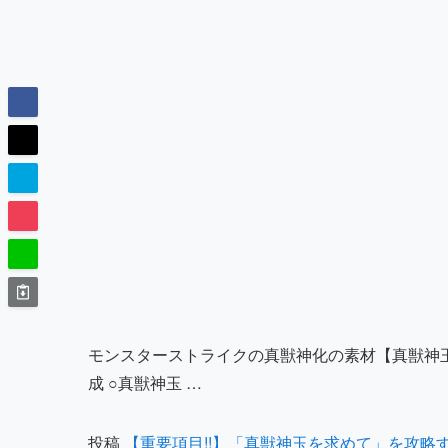
モンスターストライクの真獣神化の素材【真獣神玉
成 ○真獣神玉 …
投稿
【重要項目!!】「真獣神玉を求めて」を攻