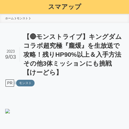
スマアップ
ホーム
モンスト
【🔴モンストライブ】キングダム
コラボ超究極『龐煖』を生放送で
2023
攻略！残りHP90%以上＆入手方法
9/03
その他3体ミッションにも挑戦
【けーどら】
PR
モンスト