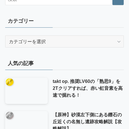
カテゴリー
カ
テ
ゴ
リ
人気の記事
ー
takt op. 推奨LV60の「熟思9」を
2Tクリアすれば、赤い虹音素を高
速で掘れる！
【原神】砂漠左下側にある鑠石の
丘近くの名無し遺跡攻略解説【攻
略解説】