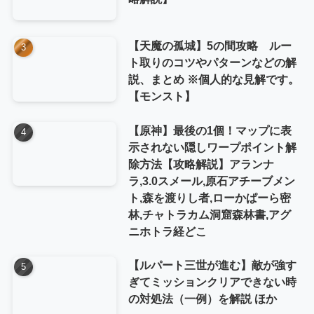
【天魔の孤城】5の間攻略 ルー
ト取りのコツやパターンなどの解
説、まとめ ※個人的な見解です。
【モンスト】
【原神】最後の1個！マップに表
示されない隠しワープポイント解
除方法【攻略解説】アランナ
ラ,3.0スメール,原石アチーブメン
ト,森を渡りし者,ローかぱーら密
林,チャトラカム洞窟森林書,アグ
ニホトラ経どこ
【ルパート三世が進む】敵が強す
ぎてミッションクリアできない時
の対処法（一例）を解説 ほか