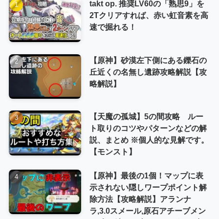
takt op. 推奨LV60の「熟思9」を
2Tクリアすれば、赤い虹音素を高
速で掘れる！
【原神】砂漠左下側にある鑠石の
丘近くの名無し遺跡攻略解説【攻
略解説】
【天魔の孤城】5の間攻略 ルー
ト取りのコツやパターンなどの解
説、まとめ ※個人的な見解です。
【モンスト】
【原神】最後の1個！マップに表
示されない隠しワープポイント解
除方法【攻略解説】アランナ
ラ,3.0スメール,原石アチーブメン