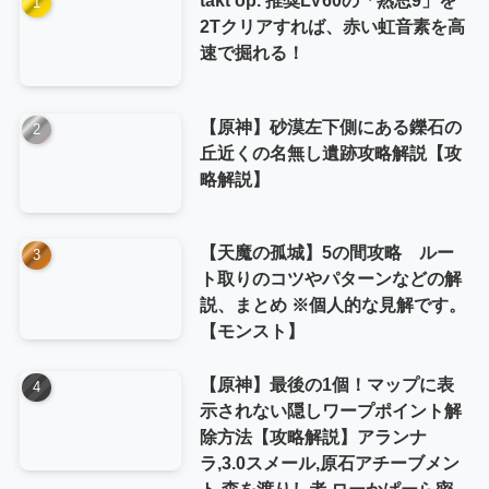
2Tクリアすれば、赤い虹音素を高
速で掘れる！
【原神】砂漠左下側にある鑠石の
丘近くの名無し遺跡攻略解説【攻
略解説】
【天魔の孤城】5の間攻略 ルー
ト取りのコツやパターンなどの解
説、まとめ ※個人的な見解です。
【モンスト】
【原神】最後の1個！マップに表
示されない隠しワープポイント解
除方法【攻略解説】アランナ
ラ,3.0スメール,原石アチーブメン
ト,森を渡りし者,ローかぱーら密