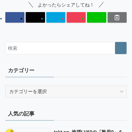
よかったらシェアしてね！
カテゴリー
カ
テ
ゴ
リ
人気の記事
ー
takt op. 推奨LV60の「熟思9」を