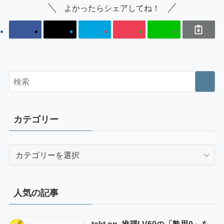
よかったらシェアしてね！
カテゴリー
カ
テ
ゴ
リ
人気の記事
ー
takt op. 推奨LV60の「熟思9」を