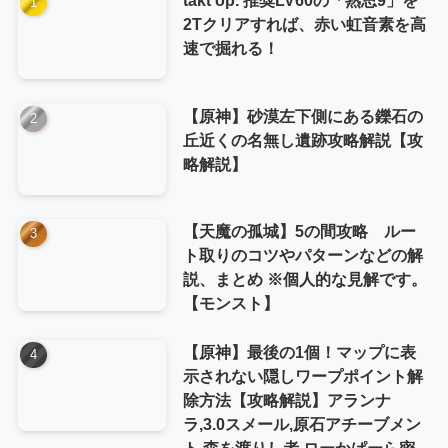
2Tクリアすれば、赤い虹音素を高
速で掘れる！
【原神】砂漠左下側にある鑠石の
丘近くの名無し遺跡攻略解説【攻
略解説】
【天魔の孤城】5の間攻略 ルー
ト取りのコツやパターンなどの解
説、まとめ ※個人的な見解です。
【モンスト】
【原神】最後の1個！マップに表
示されない隠しワープポイント解
除方法【攻略解説】アランナ
ラ,3.0スメール,原石アチーブメン
ト,森を渡りし者,ローかぱーら密