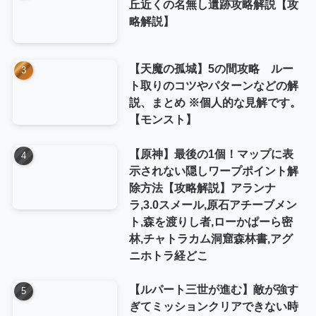
丘近くの名無し遺跡攻略解説【攻
略解説】
【天魔の孤城】5の間攻略 ルー
ト取りのコツやパターンなどの解
説、まとめ ※個人的な見解です。
【モンスト】
【原神】最後の1個！マップに表
示されない隠しワープポイント解
除方法【攻略解説】アランナ
ラ,3.0スメール,原石アチーブメン
ト,森を渡りし者,ローかぱーら密
林,チャトラカム洞窟森林書,アグ
ニホトラ経どこ
【ルパート三世が進む】敵が強す
ぎてミッションクリアできない時