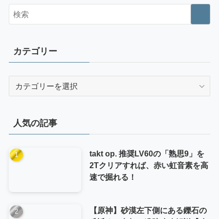
カテゴリー
カ
テ
ゴ
リ
人気の記事
ー
takt op. 推奨LV60の「熟思9」を
2Tクリアすれば、赤い虹音素を高
速で掘れる！
【原神】砂漠左下側にある鑠石の