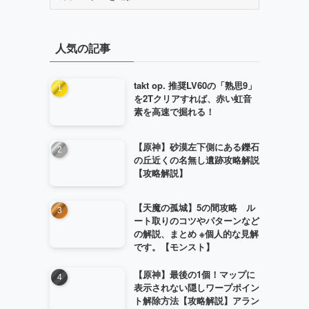
テ
ゴ
リ
人気の記事
ー
takt op. 推奨LV60の「熟思9」
を2Tクリアすれば、赤い虹音
素を高速で掘れる！
【原神】砂漠左下側にある鑠石
の丘近くの名無し遺跡攻略解説
【攻略解説】
【天魔の孤城】5の間攻略 ル
ート取りのコツやパターンなど
の解説、まとめ ※個人的な見解
です。【モンスト】
【原神】最後の1個！マップに
表示されない隠しワープポイン
ト解除方法【攻略解説】アラン