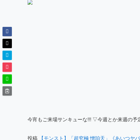
今宵もご来場サンキューな!!! ▽今週とか来週の予定
投稿
【モンスト】「超究極 憎珀天」《あいつヤ