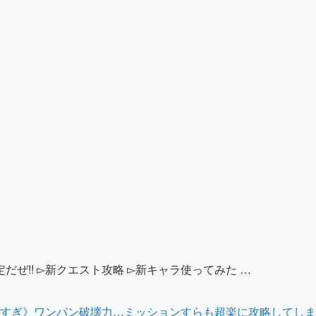
だぜ!! ▻新クエスト攻略 ▻新キャラ使ってみた …
バすぎ》ワンパン破壊力…ミッションすらも超楽に攻略してしま