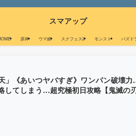
スマアップ
HOME
原神
ウマ娘
スクフェス2
モンスト
パズド
珀天」《あいつヤバすぎ》ワンパン破壊力
略してしまう…超究極初日攻略【鬼滅の