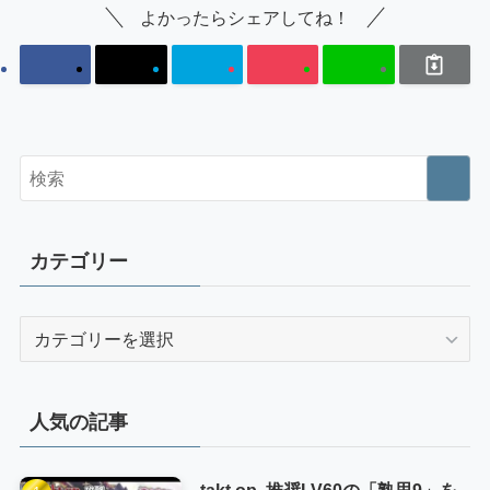
よかったらシェアしてね！
カテゴリー
カ
テ
ゴ
リ
人気の記事
ー
takt op. 推奨LV60の「熟思9」を