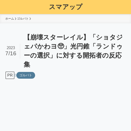
スマアップ
ホーム
ゴルバト
【崩壊スターレイル】「ショタジ
ェパかわヨ🥺」光円錐「ランドゥ
2023
7/16
ーの選択」に対する開拓者の反応
集
PR
ゴルバト