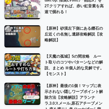
2Tクリアすれば、赤い虹音素を高
速で掘れる！
【原神】砂漠左下側にある鑠石の
丘近くの名無し遺跡攻略解説【攻
略解説】
【天魔の孤城】5の間攻略 ルー
ト取りのコツやパターンなどの解
説、まとめ ※個人的な見解です。
【モンスト】
【原神】最後の1個！マップに表
示されない隠しワープポイント解
除方法【攻略解説】アランナ
ラ,3.0スメール,原石アチーブメン
ト,森を渡りし者,ローかぱーら密