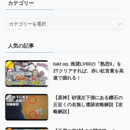
カテゴリー
カ
テ
ゴ
リ
人気の記事
ー
takt op. 推奨LV60の「熟思9」を
2Tクリアすれば、赤い虹音素を高
速で掘れる！
【原神】砂漠左下側にある鑠石の
丘近くの名無し遺跡攻略解説【攻
略解説】