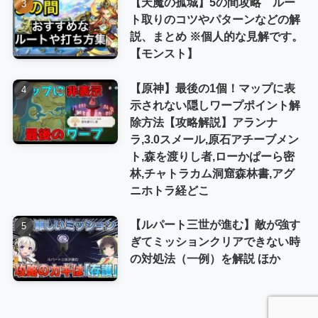
【天魔の孤城】5の間攻略 ルー
ト取りのコツやパターンなどの解
説、まとめ ※個人的な見解です。
【モンスト】
【原神】最後の1個！マップに表
示されない隠しワープポイント解
除方法【攻略解説】アランナ
ラ,3.0スメール,原石アチーブメン
ト,森を渡りし者,ローかぱーら密
林,チャトラカム洞窟森林書,アグ
ニホトラ経どこ
【ルパート三世が進む】敵が強す
ぎてミッションクリアできない時
の対処法（一例）を解説 ほか