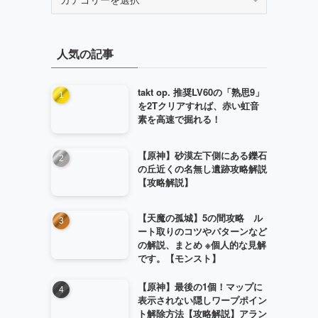
テ
ゴ
リ
人気の記事
ー
takt op. 推奨LV60の「熟思9」
を2Tクリアすれば、赤い虹音
素を高速で掘れる！
【原神】砂漠左下側にある鑠石
の丘近くの名無し遺跡攻略解説
【攻略解説】
【天魔の孤城】5の間攻略 ル
ート取りのコツやパターンなど
の解説、まとめ ※個人的な見解
です。【モンスト】
【原神】最後の1個！マップに
表示されない隠しワープポイン
ト解除方法【攻略解説】アラン