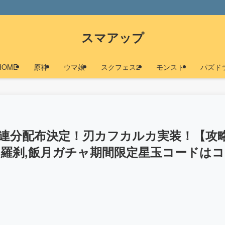
スマアップ
HOME
原神
ウマ娘
スクフェス2
モンスト
パズド
10連分配布決定！刃カフカルカ実装！【攻
 羅刹,飯月ガチャ期間限定星玉コードはコ