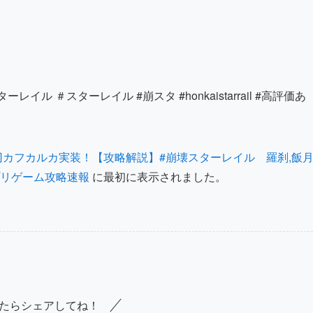
ル ＃スターレイル #崩スタ #honkaistarrail #高評価あ
！刃カフカルカ実装！【攻略解説】#崩壊スターレイル 羅刹,飯
リゲーム攻略速報
に最初に表示されました。
たらシェアしてね！