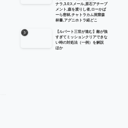
ナラ,3.0スメール,原石アチーブ
メント,森を渡りし者,ローかぱ
ーら密林,チャトラカム洞窟森
林書,アグニホトラ経どこ
【ルパート三世が進む】敵が強
すぎてミッションクリアできな
い時の対処法（一例）を解説
ほか
月