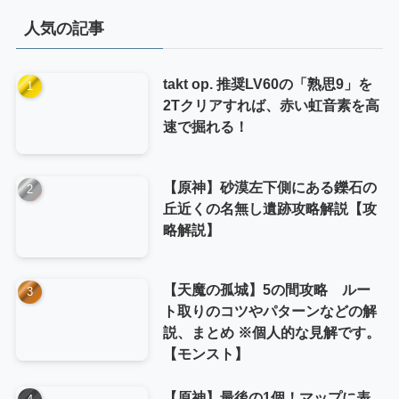
リ
人気の記事
ー
takt op. 推奨LV60の「熟思9」を
2Tクリアすれば、赤い虹音素を高
速で掘れる！
【原神】砂漠左下側にある鑠石の
丘近くの名無し遺跡攻略解説【攻
略解説】
【天魔の孤城】5の間攻略 ルー
ト取りのコツやパターンなどの解
説、まとめ ※個人的な見解です。
【モンスト】
【原神】最後の1個！マップに表