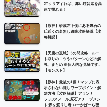
2Tクリアすれば、赤い虹音素を高
速で掘れる！
【原神】砂漠左下側にある鑠石の
丘近くの名無し遺跡攻略解説【攻
略解説】
【天魔の孤城】5の間攻略 ルー
ト取りのコツやパターンなどの解
説、まとめ ※個人的な見解です。
【モンスト】
【原神】最後の1個！マップに表
示されない隠しワープポイント解
除方法【攻略解説】アランナ
ラ,3.0スメール,原石アチーブメン
ト,森を渡りし者,ローかぱーら密