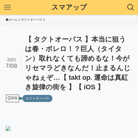
スマアップ
ホーム
タクトオーパス
【 タクトオーパス 】本当に狙う
は春・ボレロ！？巨人（タイタ
ン）取れなくても諦めるな！今が
2023
7/08
リセマラどきなんだ！止まるんじ
ゃねぇぞ…【 takt op. 運命は真紅
き旋律の街を 】【 iOS 】
PR
タクトオーパス