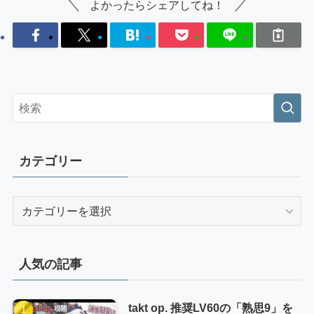
よかったらシェアしてね！
カテゴリー
カ
テ
ゴ
リ
人気の記事
ー
takt op. 推奨LV60の「熟思9」を