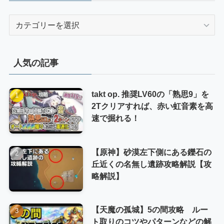
カ
テ
ゴ
リ
人気の記事
ー
takt op. 推奨LV60の「熟思9」を
2Tクリアすれば、赤い虹音素を高
速で掘れる！
【原神】砂漠左下側にある鑠石の
丘近くの名無し遺跡攻略解説【攻
略解説】
【天魔の孤城】5の間攻略 ルー
ト取りのコツやパターンなどの解