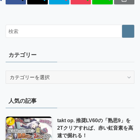
カテゴリー
カ
テ
ゴ
リ
人気の記事
ー
takt op. 推奨LV60の「熟思9」を
2Tクリアすれば、赤い虹音素を高
速で掘れる！