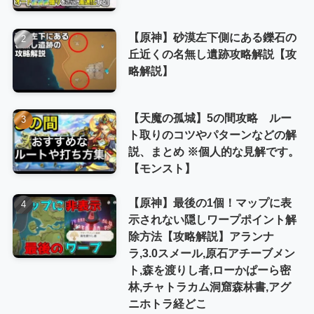
【原神】砂漠左下側にある鑠石の
丘近くの名無し遺跡攻略解説【攻
略解説】
【天魔の孤城】5の間攻略 ルー
ト取りのコツやパターンなどの解
説、まとめ ※個人的な見解です。
【モンスト】
【原神】最後の1個！マップに表
示されない隠しワープポイント解
除方法【攻略解説】アランナ
ラ,3.0スメール,原石アチーブメン
ト,森を渡りし者,ローかぱーら密
林,チャトラカム洞窟森林書,アグ
ニホトラ経どこ