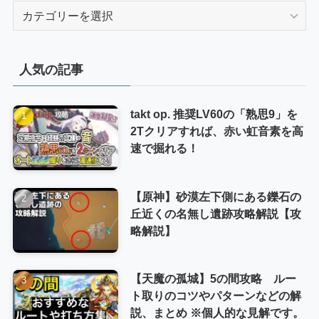
カ
テ
ゴ
リ
人気の記事
ー
takt op. 推奨LV60の「熟思9」を
2Tクリアすれば、赤い虹音素を高
速で掘れる！
【原神】砂漠左下側にある鑠石の
丘近くの名無し遺跡攻略解説【攻
略解説】
【天魔の孤城】5の間攻略 ルー
ト取りのコツやパターンなどの解
説、まとめ ※個人的な見解です。