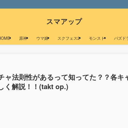
スマアップ
HOME
原神
ウマ娘
スクフェス2
モンスト
パズド
チャ法則性があるって知ってた？？各キ
説！！(takt op.)