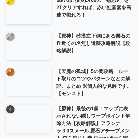
2Tクリアすれば、赤い虹音素を高
速で掘れる！
【原神】砂漠左下側にある鑠石の
丘近くの名無し遺跡攻略解説【攻
略解説】
【天魔の孤城】5の間攻略 ルー
ト取りのコツやパターンなどの解
説、まとめ ※個人的な見解です。
【モンスト】
【原神】最後の1個！マップに表
示されない隠しワープポイント解
除方法【攻略解説】アランナ
ラ,3.0スメール,原石アチーブメン
ト,森を渡りし者,ローかぱーら密