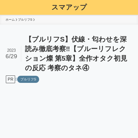
スマアップ
ホーム
ブルリフS
【ブルリフS】伏線・匂わせを深
読み徹底考察‼️【ブルーリフレク
2023
6/29
ション燦 第5章】全作オタク初見
の反応 考察のタネ④
PR
ブルリフS