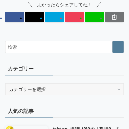
よかったらシェアしてね！
カテゴリー
カ
テ
ゴ
リ
人気の記事
ー
takt op. 推奨LV60の「熟思9」を