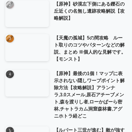
【原神】砂漠左下側にある鑠石の
丘近くの名無し遺跡攻略解説【攻
略解説】
【天魔の孤城】5の間攻略 ルー
ト取りのコツやパターンなどの解
説、まとめ ※個人的な見解です。
【モンスト】
【原神】最後の1個！マップに表
示されない隠しワープポイント解
除方法【攻略解説】アランナ
ラ,3.0スメール,原石アチーブメン
ト,森を渡りし者,ローかぱーら密
林,チャトラカム洞窟森林書,アグ
ニホトラ経どこ
【ルパート三世が進む】敵が強す