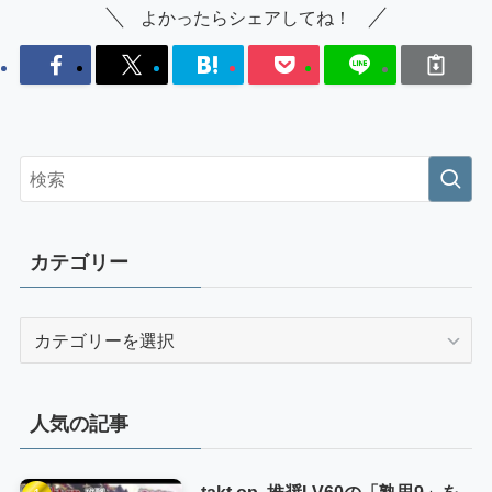
よかったらシェアしてね！
カテゴリー
カ
テ
ゴ
リ
人気の記事
ー
takt op. 推奨LV60の「熟思9」を