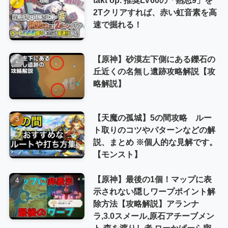
2Tクリアすれば、赤い虹音素を高
速で掘れる！
【原神】砂漠左下側にある鑠石の
丘近くの名無し遺跡攻略解説【攻
略解説】
【天魔の孤城】5の間攻略 ルー
ト取りのコツやパターンなどの解
説、まとめ ※個人的な見解です。
【モンスト】
【原神】最後の1個！マップに表
示されない隠しワープポイント解
除方法【攻略解説】アランナ
ラ,3.0スメール,原石アチーブメン
ト,森を渡りし者,ローかぱーら密