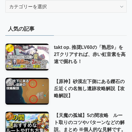
カ
テ
ゴ
リ
人気の記事
ー
takt op. 推奨LV60の「熟思9」を
2Tクリアすれば、赤い虹音素を高
速で掘れる！
【原神】砂漠左下側にある鑠石の
丘近くの名無し遺跡攻略解説【攻
略解説】
【天魔の孤城】5の間攻略 ルー
ト取りのコツやパターンなどの解
説、まとめ ※個人的な見解です。