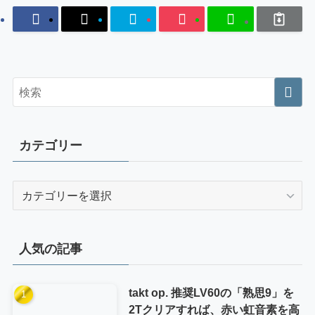
カテゴリー
カ
テ
ゴ
リ
人気の記事
ー
takt op. 推奨LV60の「熟思9」を
2Tクリアすれば、赤い虹音素を高