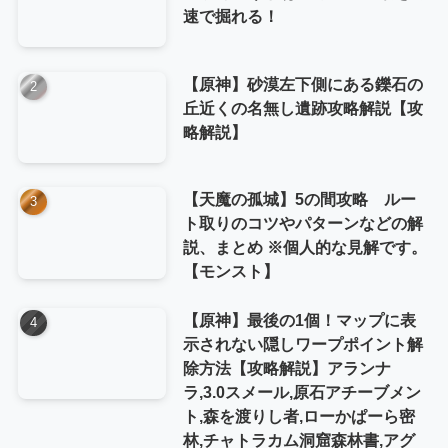
速で掘れる！
【原神】砂漠左下側にある鑠石の
丘近くの名無し遺跡攻略解説【攻
略解説】
【天魔の孤城】5の間攻略 ルー
ト取りのコツやパターンなどの解
説、まとめ ※個人的な見解です。
【モンスト】
【原神】最後の1個！マップに表
示されない隠しワープポイント解
除方法【攻略解説】アランナ
ラ,3.0スメール,原石アチーブメン
ト,森を渡りし者,ローかぱーら密
林,チャトラカム洞窟森林書,アグ