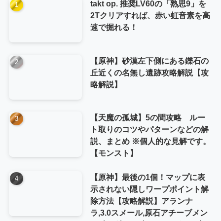
takt op. 推奨LV60の「熟思9」を
2Tクリアすれば、赤い虹音素を高
速で掘れる！
【原神】砂漠左下側にある鑠石の
丘近くの名無し遺跡攻略解説【攻
略解説】
【天魔の孤城】5の間攻略 ルー
ト取りのコツやパターンなどの解
説、まとめ ※個人的な見解です。
【モンスト】
【原神】最後の1個！マップに表
示されない隠しワープポイント解
除方法【攻略解説】アランナ
ラ,3.0スメール,原石アチーブメン