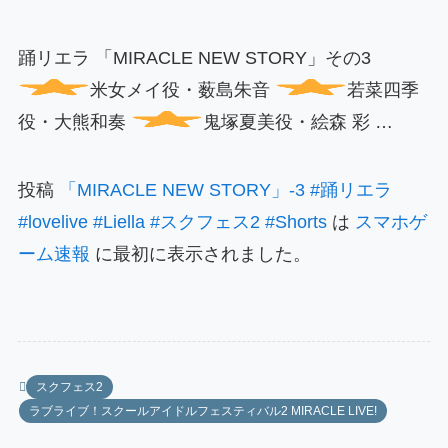
踊リエラ 「MIRACLE NEW STORY」その3
米女メイ役・薮島朱音
若菜四季
役・大熊和奏
鬼塚夏美役・絵森 彩 …
投稿
「MIRACLE NEW STORY」-3 #踊リエラ
#lovelive #Liella #スクフェス2 #Shorts
は
スマホゲ
ーム速報
に最初に表示されました。
スクフェス2
ラブライブ！スクールアイドルフェスティバル2 MIRACLE LIVE!