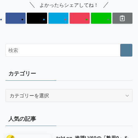
よかったらシェアしてね！
カテゴリー
カ
テ
ゴ
リ
人気の記事
ー
takt op. 推奨LV60の「熟思9」を