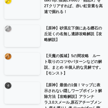
2Tクリアすれば、赤い虹音素を高
速で掘れる！
【原神】砂漠左下側にある鑠石の
丘近くの名無し遺跡攻略解説【攻
略解説】
【天魔の孤城】5の間攻略 ルー
ト取りのコツやパターンなどの解
説、まとめ ※個人的な見解です。
【モンスト】
【原神】最後の1個！マップに表
示されない隠しワープポイント解
除方法【攻略解説】アランナ
ラ,3.0スメール,原石アチーブメン
ト,森を渡りし者,ローかぱーら密