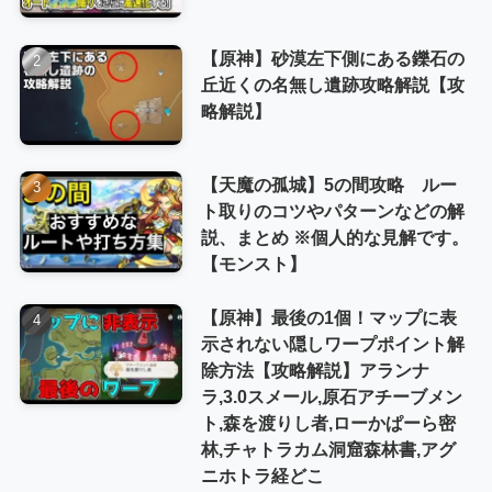
【原神】砂漠左下側にある鑠石の
丘近くの名無し遺跡攻略解説【攻
略解説】
【天魔の孤城】5の間攻略 ルー
ト取りのコツやパターンなどの解
説、まとめ ※個人的な見解です。
【モンスト】
【原神】最後の1個！マップに表
示されない隠しワープポイント解
除方法【攻略解説】アランナ
ラ,3.0スメール,原石アチーブメン
ト,森を渡りし者,ローかぱーら密
林,チャトラカム洞窟森林書,アグ
ニホトラ経どこ