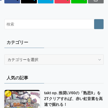
カテゴリー
カ
テ
ゴ
リ
人気の記事
ー
takt op. 推奨LV60の「熟思9」を
2Tクリアすれば、赤い虹音素を高
速で掘れる！