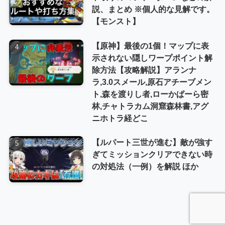
説、まとめ ※個人的な見解です。
【モンスト】
【原神】最後の1個！マップに表
示されない隠しワープポイント解
除方法【攻略解説】アランナ
ラ,3.0スメール,原石アチーブメン
ト,森を渡りし者,ローかぱーら密
林,チャトラカム洞窟森林書,アグ
ニホトラ経どこ
【ルパート三世が進む】敵が強す
ぎてミッションクリアできない時
の対処法（一例）を解説 ほか