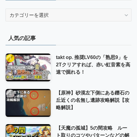
カ
テ
ゴ
リ
人気の記事
ー
takt op. 推奨LV60の「熟思9」を
2Tクリアすれば、赤い虹音素を高
速で掘れる！
【原神】砂漠左下側にある鑠石の
丘近くの名無し遺跡攻略解説【攻
略解説】
【天魔の孤城】5の間攻略 ルー
ト取りのコツやパターンなどの解