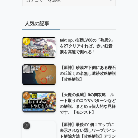
テ
ゴ
リ
人気の記事
ー
takt op. 推奨LV60の「熟思9」
を2Tクリアすれば、赤い虹音
素を高速で掘れる！
【原神】砂漠左下側にある鑠石
の丘近くの名無し遺跡攻略解説
【攻略解説】
【天魔の孤城】5の間攻略 ル
ート取りのコツやパターンなど
の解説、まとめ ※個人的な見解
です。【モンスト】
【原神】最後の1個！マップに
表示されない隠しワープポイン
ト解除方法【攻略解説】アラン