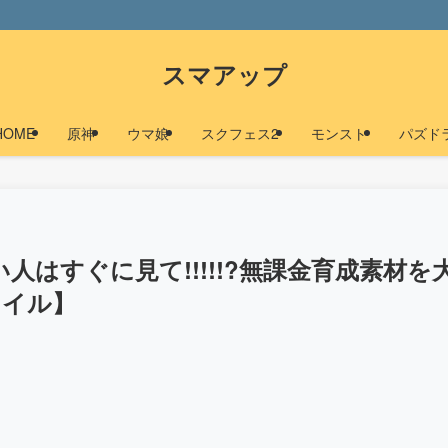
スマアップ
HOME
原神
ウマ娘
スクフェス2
モンスト
パズド
はすぐに見て!!!!!?無課金育成素材を
ーレイル】