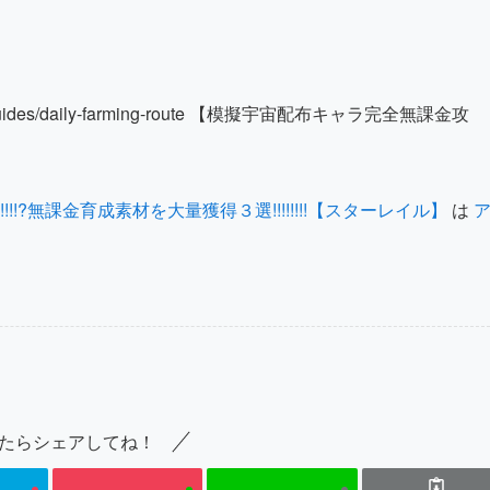
il/guides/daily-farming-route 【模擬宇宙配布キャラ完全無課金攻
!?無課金育成素材を大量獲得３選!!!!!!!!【スターレイル】
は
たらシェアしてね！