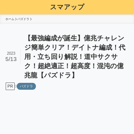
スマアップ
ホーム
パズドラ
【最強編成が誕生】億兆チャレン
ジ簡単クリア！デイトナ編成！代
2023
用・立ち回り解説！道中サクサ
5/13
ク！超絶適正！超高度！混沌の億
兆龍【パズドラ】
PR
パズドラ