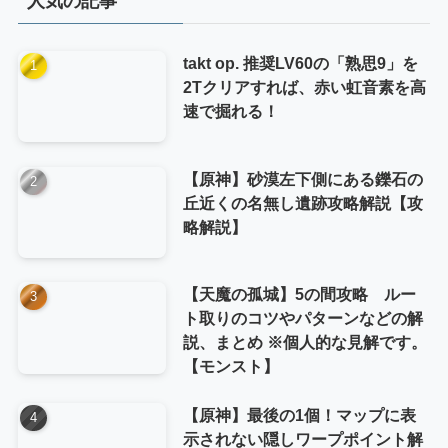
人気の記事
ー
takt op. 推奨LV60の「熟思9」を
2Tクリアすれば、赤い虹音素を高
速で掘れる！
【原神】砂漠左下側にある鑠石の
丘近くの名無し遺跡攻略解説【攻
略解説】
【天魔の孤城】5の間攻略 ルー
ト取りのコツやパターンなどの解
説、まとめ ※個人的な見解です。
【モンスト】
【原神】最後の1個！マップに表
示されない隠しワープポイント解