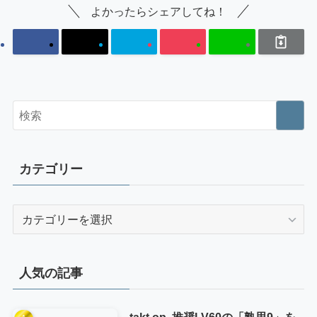
よかったらシェアしてね！
カテゴリー
カ
テ
ゴ
リ
人気の記事
ー
takt op. 推奨LV60の「熟思9」を