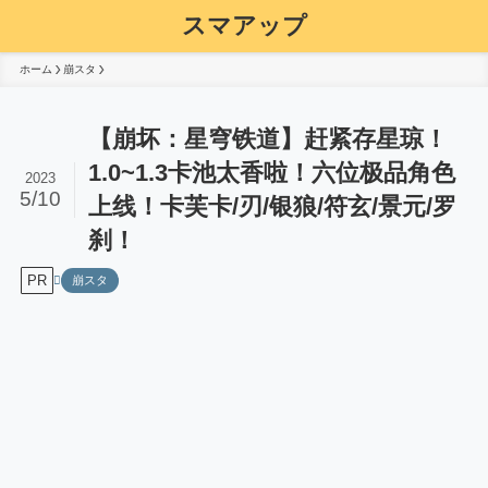
スマアップ
ホーム
崩スタ
【崩坏：星穹铁道】赶紧存星琼！
1.0~1.3卡池太香啦！六位极品角色
2023
5/10
上线！卡芙卡/刃/银狼/符玄/景元/罗
刹！
PR
崩スタ