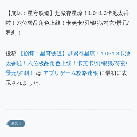
【崩坏：星穹铁道】赶紧存星琼！1.0~1.3卡池太香
啦！六位极品角色上线！卡芙卡/刃/银狼/符玄/景元/
罗刹！
投稿
【崩坏：星穹铁道】赶紧存星琼！1.0~1.3卡池
太香啦！六位极品角色上线！卡芙卡/刃/银狼/符玄/
景元/罗刹！
は
アプリゲーム攻略速報
に最初に表
示されました。
崩スタ