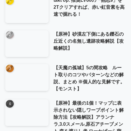
2Tクリアすれば、赤い虹音素を高
速で掘れる！
【原神】砂漠左下側にある鑠石の
丘近くの名無し遺跡攻略解説【攻
略解説】
【天魔の孤城】5の間攻略 ルー
ト取りのコツやパターンなどの解
説、まとめ ※個人的な見解です。
【モンスト】
【原神】最後の1個！マップに表
示されない隠しワープポイント解
除方法【攻略解説】アランナ
ラ,3.0スメール,原石アチーブメン
ト,森を渡りし者,ローかぱーら密