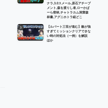
ナラ,3.0スメール,原石アチーブ
メント,森を渡りし者,ローかぱ
ーら密林,チャトラカム洞窟森
林書,アグニホトラ経どこ
【ルパート三世が進む】敵が強
すぎてミッションクリアできな
い時の対処法（一例）を解説
ほか