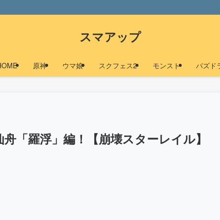
スマアップ
HOME
原神
ウマ娘
スクフェス2
モンスト
パズド
仙舟「羅浮」編！【崩壊スターレイル】