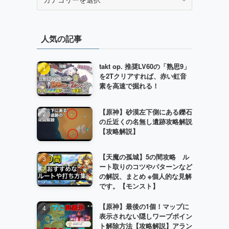
テ
ゴ
リ
人気の記事
ー
takt op. 推奨LV60の「熟思9」
を2Tクリアすれば、赤い虹音
素を高速で掘れる！
【原神】砂漠左下側にある鑠石
の丘近くの名無し遺跡攻略解説
【攻略解説】
【天魔の孤城】5の間攻略 ル
ート取りのコツやパターンなど
の解説、まとめ ※個人的な見解
です。【モンスト】
【原神】最後の1個！マップに
表示されない隠しワープポイン
ト解除方法【攻略解説】アラン