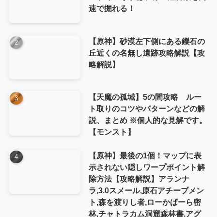
速で掘れる！
【原神】砂漠左下側にある鑠石の
丘近くの名無し遺跡攻略解説【攻
略解説】
【天魔の孤城】5の間攻略 ルー
ト取りのコツやパターンなどの解
説、まとめ ※個人的な見解です。
【モンスト】
【原神】最後の1個！マップに表
示されない隠しワープポイント解
除方法【攻略解説】アランナ
ラ,3.0スメール,原石アチーブメン
ト,森を渡りし者,ローかぱーら密
林,チャトラカム洞窟森林書,アグ