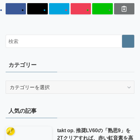
カテゴリー
カ
テ
ゴ
リ
人気の記事
ー
takt op. 推奨LV60の「熟思9」を
2Tクリアすれば、赤い虹音素を高