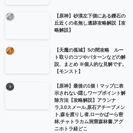
【原神】砂漠左下側にある鑠石の
丘近くの名無し遺跡攻略解説【攻
略解説】
【天魔の孤城】5の間攻略 ルー
ト取りのコツやパターンなどの解
説、まとめ ※個人的な見解です。
【モンスト】
【原神】最後の1個！マップに表
示されない隠しワープポイント解
除方法【攻略解説】アランナ
ラ,3.0スメール,原石アチーブメン
ト,森を渡りし者,ローかぱーら密
林,チャトラカム洞窟森林書,アグ
ニホトラ経どこ