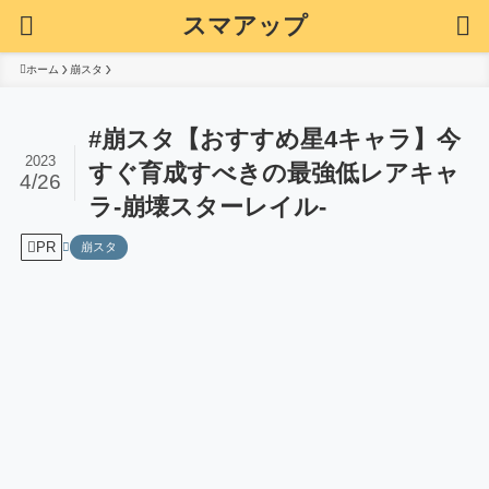
スマアップ
ホーム
崩スタ
#崩スタ【おすすめ星4キャラ】今
2023
すぐ育成すべきの最強低レアキャ
4/26
ラ-崩壊スターレイル-
PR
崩スタ