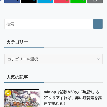
カテゴリー
カ
テ
ゴ
リ
人気の記事
ー
takt op. 推奨LV60の「熟思9」を
2Tクリアすれば、赤い虹音素を高
速で掘れる！