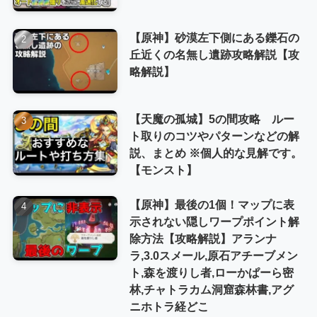
【原神】砂漠左下側にある鑠石の
丘近くの名無し遺跡攻略解説【攻
略解説】
【天魔の孤城】5の間攻略 ルー
ト取りのコツやパターンなどの解
説、まとめ ※個人的な見解です。
【モンスト】
【原神】最後の1個！マップに表
示されない隠しワープポイント解
除方法【攻略解説】アランナ
ラ,3.0スメール,原石アチーブメン
ト,森を渡りし者,ローかぱーら密
林,チャトラカム洞窟森林書,アグ
ニホトラ経どこ