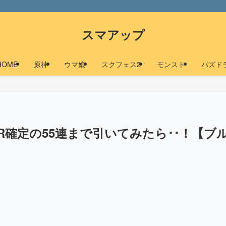
スマアップ
HOME
原神
ウマ娘
スクフェス2
モンスト
パズド
SR確定の55連まで引いてみたら･･！【ブ