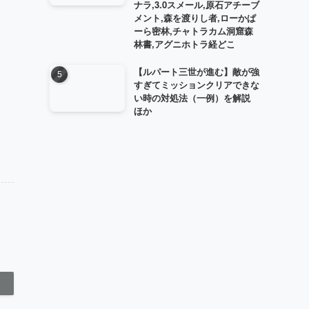
ナラ,3.0スメール,原石アチーブ
メント,森を渡りし者,ローかぱ
ーら密林,チャトラカム洞窟森
林書,アグニホトラ経どこ
【ルパート三世が進む】敵が強
すぎてミッションクリアできな
い時の対処法（一例）を解説
ほか