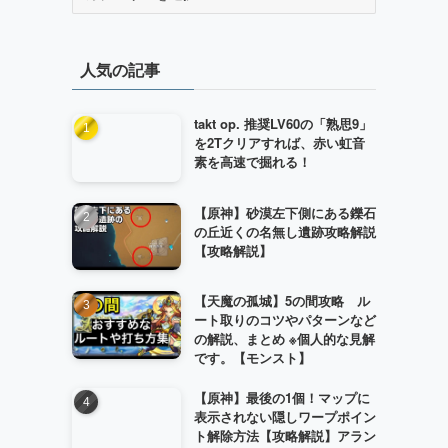
テ
ゴ
リ
人気の記事
ー
takt op. 推奨LV60の「熟思9」
を2Tクリアすれば、赤い虹音
素を高速で掘れる！
【原神】砂漠左下側にある鑠石
の丘近くの名無し遺跡攻略解説
【攻略解説】
【天魔の孤城】5の間攻略 ル
ート取りのコツやパターンなど
の解説、まとめ ※個人的な見解
です。【モンスト】
【原神】最後の1個！マップに
表示されない隠しワープポイン
ト解除方法【攻略解説】アラン