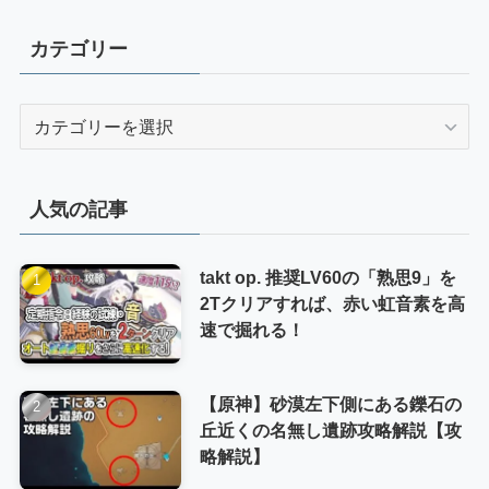
カテゴリー
カ
テ
ゴ
リ
人気の記事
ー
takt op. 推奨LV60の「熟思9」を
2Tクリアすれば、赤い虹音素を高
速で掘れる！
【原神】砂漠左下側にある鑠石の
丘近くの名無し遺跡攻略解説【攻
略解説】