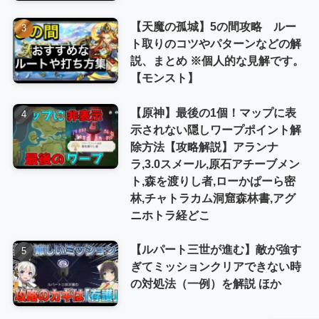
【天魔の孤城】5の間攻略 ルー
ト取りのコツやパターンなどの解
説、まとめ ※個人的な見解です。
【モンスト】
【原神】最後の1個！マップに表
示されない隠しワープポイント解
除方法【攻略解説】アランナ
ラ,3.0スメール,原石アチーブメン
ト,森を渡りし者,ローかぱーら密
林,チャトラカム洞窟森林書,アグ
ニホトラ経どこ
【ルパート三世が進む】敵が強す
ぎてミッションクリアできない時
の対処法（一例）を解説 ほか