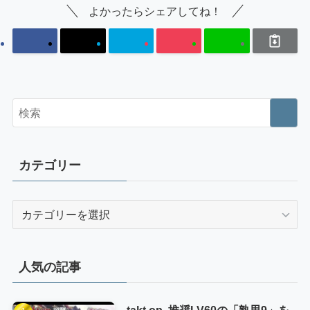
よかったらシェアしてね！
カテゴリー
カ
テ
ゴ
リ
人気の記事
ー
takt op. 推奨LV60の「熟思9」を