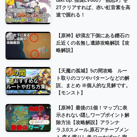
2Tクリアすれば、赤い虹音素を高
速で掘れる！
【原神】砂漠左下側にある鑠石の
丘近くの名無し遺跡攻略解説【攻
略解説】
【天魔の孤城】5の間攻略 ルー
ト取りのコツやパターンなどの解
説、まとめ ※個人的な見解です。
【モンスト】
【原神】最後の1個！マップに表
示されない隠しワープポイント解
除方法【攻略解説】アランナ
ラ,3.0スメール,原石アチーブメン
ト,森を渡りし者,ローかぱーら密