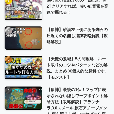
2Tクリアすれば、赤い虹音素を高
速で掘れる！
【原神】砂漠左下側にある鑠石の
丘近くの名無し遺跡攻略解説【攻
略解説】
【天魔の孤城】5の間攻略 ルー
ト取りのコツやパターンなどの解
説、まとめ ※個人的な見解です。
【モンスト】
【原神】最後の1個！マップに表
示されない隠しワープポイント解
除方法【攻略解説】アランナ
ラ,3.0スメール,原石アチーブメン
ト,森を渡りし者,ローかぱーら密