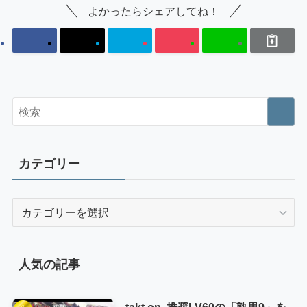
よかったらシェアしてね！
カテゴリー
カ
テ
ゴ
リ
人気の記事
ー
takt op. 推奨LV60の「熟思9」を